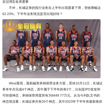
皇冠博彩
各类赛事
不外，长城证券的投行业务在上半年出现显著下滑，营收降幅达
62.23%。下半年业务情况是否出现好转？
Wind显现，股权融资承销保荐业务方面，罢休10月11日，长城证
券本年共完成4个神态，其中属于下半年的有2个，分别是IPO首发和
可转债神态，承销保荐用度所有为8449.77万元。从当今列队文书的
神态情况看，长城证券共有20个神态，其中2023年下半年有最新推崇