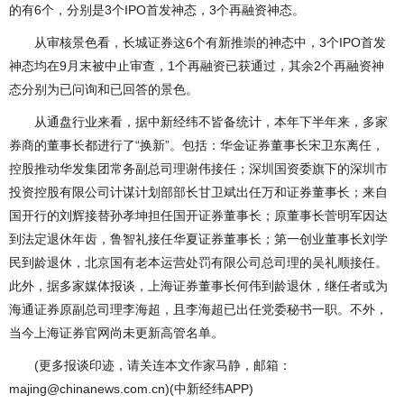
的有6个，分别是3个IPO首发神态，3个再融资神态。
从审核景色看，长城证券这6个有新推崇的神态中，3个IPO首发
神态均在9月末被中止审查，1个再融资已获通过，其余2个再融资神
态分别为已问询和已回答的景色。
从通盘行业来看，据中新经纬不皆备统计，本年下半年来，多家
券商的董事长都进行了“换新”。包括：华金证券董事长宋卫东离任，
控股推动华发集团常务副总司理谢伟接任；深圳国资委旗下的深圳市
投资控股有限公司计谋计划部部长甘卫斌出任万和证券董事长；来自
国开行的刘辉接替孙孝坤担任国开证券董事长；原董事长菅明军因达
到法定退休年齿，鲁智礼接任华夏证券董事长；第一创业董事长刘学
民到龄退休，北京国有老本运营处罚有限公司总司理的吴礼顺接任。
此外，据多家媒体报谈，上海证券董事长何伟到龄退休，继任者或为
海通证券原副总司理李海超，且李海超已出任党委秘书一职。不外，
当今上海证券官网尚未更新高管名单。
(更多报谈印迹，请关连本文作家马静，邮箱：
majing@chinanews.com.cn)(中新经纬APP)