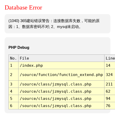
Database Error
(1040) 365建站错误警告：连接数据库失败，可能的原
因：1、数据库密码不对; 2、mysql未启动。
PHP Debug
No.
File
Line
1
/index.php
14
2
/source/function/function_extend.php
324
3
/source/class/jzmysql.class.php
211
4
/source/class/jzmysql.class.php
62
5
/source/class/jzmysql.class.php
94
6
/source/class/jzmysql.class.php
76