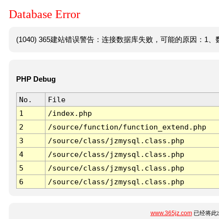
Database Error
(1040) 365建站错误警告：连接数据库失败，可能的原因：1、数
PHP Debug
No.
File
1
/index.php
2
/source/function/function_extend.php
3
/source/class/jzmysql.class.php
4
/source/class/jzmysql.class.php
5
/source/class/jzmysql.class.php
6
/source/class/jzmysql.class.php
www.365jz.com
已经将此