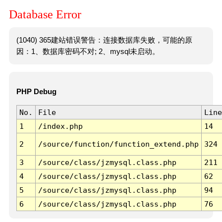
Database Error
(1040) 365建站错误警告：连接数据库失败，可能的原
因：1、数据库密码不对; 2、mysql未启动。
PHP Debug
No.
File
Line
1
/index.php
14
2
/source/function/function_extend.php
324
3
/source/class/jzmysql.class.php
211
4
/source/class/jzmysql.class.php
62
5
/source/class/jzmysql.class.php
94
6
/source/class/jzmysql.class.php
76