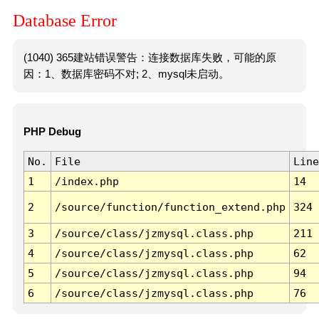
Database Error
(1040) 365建站错误警告：连接数据库失败，可能的原
因：1、数据库密码不对; 2、mysql未启动。
PHP Debug
No.
File
Line
1
/index.php
14
2
/source/function/function_extend.php
324
3
/source/class/jzmysql.class.php
211
4
/source/class/jzmysql.class.php
62
5
/source/class/jzmysql.class.php
94
6
/source/class/jzmysql.class.php
76