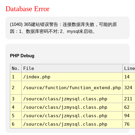
Database Error
(1040) 365建站错误警告：连接数据库失败，可能的原
因：1、数据库密码不对; 2、mysql未启动。
PHP Debug
No.
File
Line
1
/index.php
14
2
/source/function/function_extend.php
324
3
/source/class/jzmysql.class.php
211
4
/source/class/jzmysql.class.php
62
5
/source/class/jzmysql.class.php
94
6
/source/class/jzmysql.class.php
76