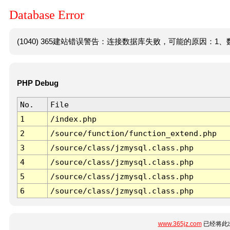
Database Error
(1040) 365建站错误警告：连接数据库失败，可能的原因：1、数
PHP Debug
No.
File
1
/index.php
2
/source/function/function_extend.php
3
/source/class/jzmysql.class.php
4
/source/class/jzmysql.class.php
5
/source/class/jzmysql.class.php
6
/source/class/jzmysql.class.php
www.365jz.com
已经将此