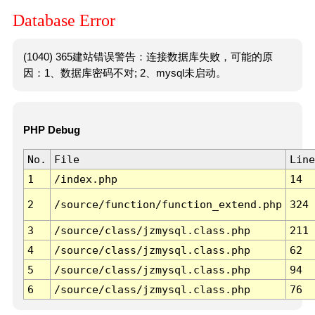
Database Error
(1040) 365建站错误警告：连接数据库失败，可能的原
因：1、数据库密码不对; 2、mysql未启动。
PHP Debug
No.
File
Line
1
/index.php
14
2
/source/function/function_extend.php
324
3
/source/class/jzmysql.class.php
211
4
/source/class/jzmysql.class.php
62
5
/source/class/jzmysql.class.php
94
6
/source/class/jzmysql.class.php
76