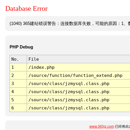
Database Error
(1040) 365建站错误警告：连接数据库失败，可能的原因：1、数
PHP Debug
No.
File
1
/index.php
2
/source/function/function_extend.php
3
/source/class/jzmysql.class.php
4
/source/class/jzmysql.class.php
5
/source/class/jzmysql.class.php
6
/source/class/jzmysql.class.php
www.365jz.com
已经将此