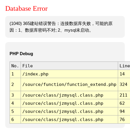
Database Error
(1040) 365建站错误警告：连接数据库失败，可能的原
因：1、数据库密码不对; 2、mysql未启动。
PHP Debug
No.
File
Line
1
/index.php
14
2
/source/function/function_extend.php
324
3
/source/class/jzmysql.class.php
211
4
/source/class/jzmysql.class.php
62
5
/source/class/jzmysql.class.php
94
6
/source/class/jzmysql.class.php
76