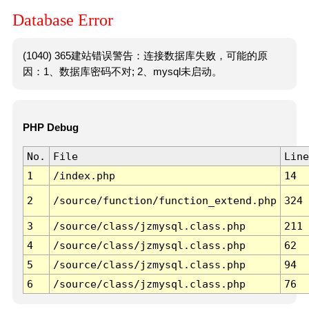
Database Error
(1040) 365建站错误警告：连接数据库失败，可能的原
因：1、数据库密码不对; 2、mysql未启动。
PHP Debug
No.
File
Line
1
/index.php
14
2
/source/function/function_extend.php
324
3
/source/class/jzmysql.class.php
211
4
/source/class/jzmysql.class.php
62
5
/source/class/jzmysql.class.php
94
6
/source/class/jzmysql.class.php
76