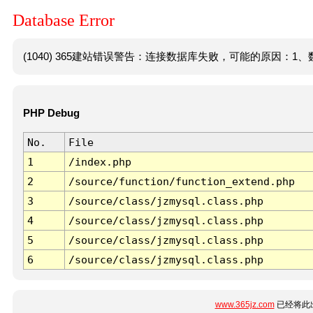
Database Error
(1040) 365建站错误警告：连接数据库失败，可能的原因：1、数
PHP Debug
No.
File
1
/index.php
2
/source/function/function_extend.php
3
/source/class/jzmysql.class.php
4
/source/class/jzmysql.class.php
5
/source/class/jzmysql.class.php
6
/source/class/jzmysql.class.php
www.365jz.com
已经将此