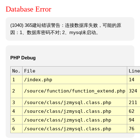
Database Error
(1040) 365建站错误警告：连接数据库失败，可能的原
因：1、数据库密码不对; 2、mysql未启动。
PHP Debug
No.
File
Line
1
/index.php
14
2
/source/function/function_extend.php
324
3
/source/class/jzmysql.class.php
211
4
/source/class/jzmysql.class.php
62
5
/source/class/jzmysql.class.php
94
6
/source/class/jzmysql.class.php
76