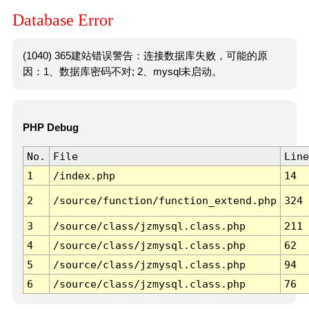
Database Error
(1040) 365建站错误警告：连接数据库失败，可能的原
因：1、数据库密码不对; 2、mysql未启动。
PHP Debug
No.
File
Line
1
/index.php
14
2
/source/function/function_extend.php
324
3
/source/class/jzmysql.class.php
211
4
/source/class/jzmysql.class.php
62
5
/source/class/jzmysql.class.php
94
6
/source/class/jzmysql.class.php
76