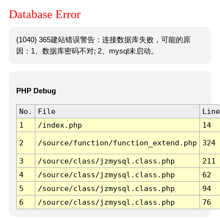
Database Error
(1040) 365建站错误警告：连接数据库失败，可能的原
因：1、数据库密码不对; 2、mysql未启动。
PHP Debug
No.
File
Line
1
/index.php
14
2
/source/function/function_extend.php
324
3
/source/class/jzmysql.class.php
211
4
/source/class/jzmysql.class.php
62
5
/source/class/jzmysql.class.php
94
6
/source/class/jzmysql.class.php
76