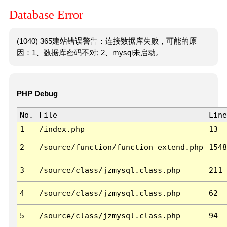
Database Error
(1040) 365建站错误警告：连接数据库失败，可能的原
因：1、数据库密码不对; 2、mysql未启动。
PHP Debug
No.
File
Line
1
/index.php
13
2
/source/function/function_extend.php
1548
3
/source/class/jzmysql.class.php
211
4
/source/class/jzmysql.class.php
62
5
/source/class/jzmysql.class.php
94