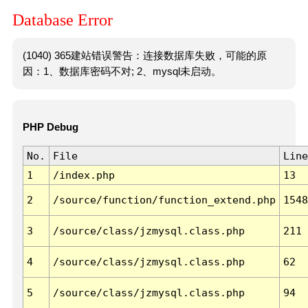
Database Error
(1040) 365建站错误警告：连接数据库失败，可能的原
因：1、数据库密码不对; 2、mysql未启动。
PHP Debug
No.
File
Line
1
/index.php
13
2
/source/function/function_extend.php
1548
3
/source/class/jzmysql.class.php
211
4
/source/class/jzmysql.class.php
62
5
/source/class/jzmysql.class.php
94