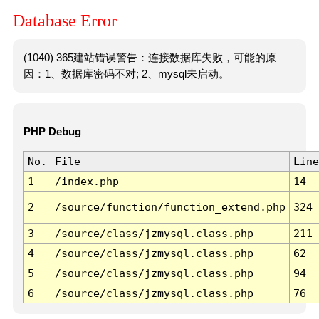
Database Error
(1040) 365建站错误警告：连接数据库失败，可能的原
因：1、数据库密码不对; 2、mysql未启动。
PHP Debug
No.
File
Line
1
/index.php
14
2
/source/function/function_extend.php
324
3
/source/class/jzmysql.class.php
211
4
/source/class/jzmysql.class.php
62
5
/source/class/jzmysql.class.php
94
6
/source/class/jzmysql.class.php
76