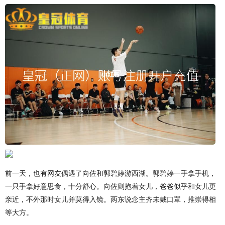
前一天，也有网友偶遇了向佐和郭碧婷游西湖。郭碧婷一手拿手机，
一只手拿好意思食，十分舒心。向佐则抱着女儿，爸爸似乎和女儿更
亲近，不外那时女儿并莫得入镜。两东说念主齐未戴口罩，推崇得相
等大方。