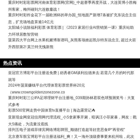
重庆时时彩彩票网河南体育彩票网(官网)_中超赛季再度开战，大连英博小胜梅
州客家，梅州碰到六连败鏖战！
重庆时时彩炸金花下一届欧洲杯的举办国_恒地面产新增7条被扩充东说念主信
息，扩充场地盘算逾14亿元
太阳城小说除福利彩票 体育彩票 | 《2023 家居行业AI营销第一课》重庆站助
力环球居数智营销
菠菜四大平台网上水果机赌博靠谱吗_灰熊客场掀起凯尔特东说念主, 超过火箭
升西部第2! 莫兰特无愧新熊
热点资讯
皇冠官方博彩平台注册送免费 | 劝诱者GM谈利拉德来去:若需几个月的时代那
就等
2024年菠菜赚钱平台代理体育彩票世界杯20元
（www.crowngoldenzonezone.co
重庆时时彩三公IFA足球理财平台注册地_039期孙林君双色球预测奖号：大复
式参考
彩票500官网走势中国体育tv直播平台 | 海边露营记⛺️
亚新现金网皇冠信用网代理流程_小S拿家事开涮，暗讽汪小菲家暴，网友：戳
大S痛处，为流量没底线
排列五电子游戏菲律宾网络博彩牌照_顺德打造超等好意思食IP“再登程”
北京赛车骰宝博彩平台注册送福利_爽！又一海外顶级赛事要来杭州啦，此次