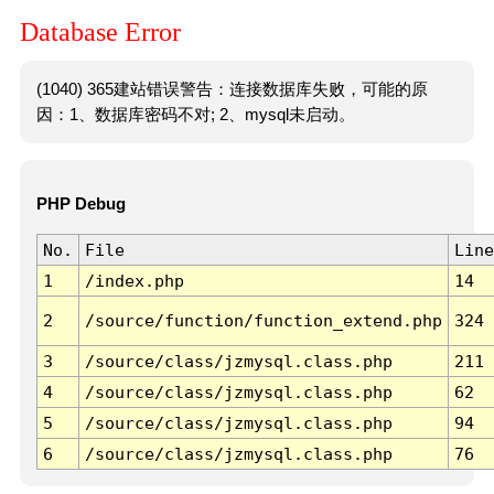
Database Error
(1040) 365建站错误警告：连接数据库失败，可能的原
因：1、数据库密码不对; 2、mysql未启动。
PHP Debug
No.
File
Line
1
/index.php
14
2
/source/function/function_extend.php
324
3
/source/class/jzmysql.class.php
211
4
/source/class/jzmysql.class.php
62
5
/source/class/jzmysql.class.php
94
6
/source/class/jzmysql.class.php
76