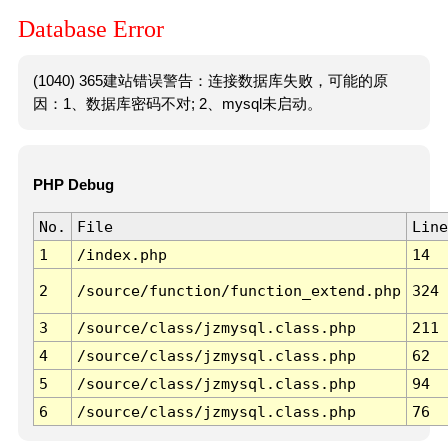
Database Error
(1040) 365建站错误警告：连接数据库失败，可能的原
因：1、数据库密码不对; 2、mysql未启动。
PHP Debug
No.
File
Line
1
/index.php
14
2
/source/function/function_extend.php
324
3
/source/class/jzmysql.class.php
211
4
/source/class/jzmysql.class.php
62
5
/source/class/jzmysql.class.php
94
6
/source/class/jzmysql.class.php
76