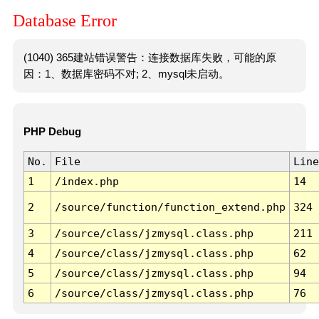
Database Error
(1040) 365建站错误警告：连接数据库失败，可能的原
因：1、数据库密码不对; 2、mysql未启动。
PHP Debug
No.
File
Line
1
/index.php
14
2
/source/function/function_extend.php
324
3
/source/class/jzmysql.class.php
211
4
/source/class/jzmysql.class.php
62
5
/source/class/jzmysql.class.php
94
6
/source/class/jzmysql.class.php
76