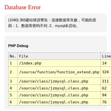
Database Error
(1040) 365建站错误警告：连接数据库失败，可能的原
因：1、数据库密码不对; 2、mysql未启动。
PHP Debug
No.
File
Line
1
/index.php
14
2
/source/function/function_extend.php
324
3
/source/class/jzmysql.class.php
211
4
/source/class/jzmysql.class.php
62
5
/source/class/jzmysql.class.php
94
6
/source/class/jzmysql.class.php
76