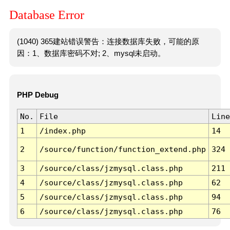
Database Error
(1040) 365建站错误警告：连接数据库失败，可能的原
因：1、数据库密码不对; 2、mysql未启动。
PHP Debug
No.
File
Line
1
/index.php
14
2
/source/function/function_extend.php
324
3
/source/class/jzmysql.class.php
211
4
/source/class/jzmysql.class.php
62
5
/source/class/jzmysql.class.php
94
6
/source/class/jzmysql.class.php
76