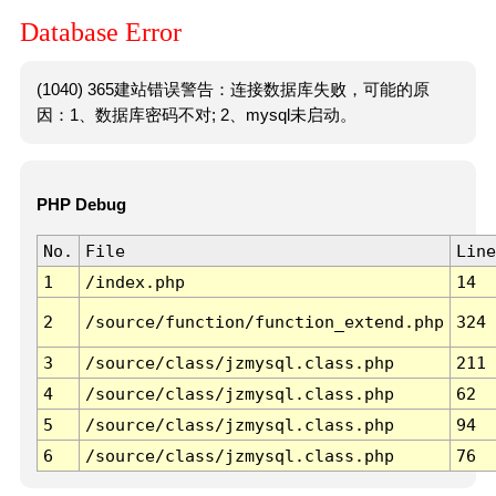
Database Error
(1040) 365建站错误警告：连接数据库失败，可能的原
因：1、数据库密码不对; 2、mysql未启动。
PHP Debug
No.
File
Line
1
/index.php
14
2
/source/function/function_extend.php
324
3
/source/class/jzmysql.class.php
211
4
/source/class/jzmysql.class.php
62
5
/source/class/jzmysql.class.php
94
6
/source/class/jzmysql.class.php
76