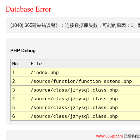
Database Error
(1040) 365建站错误警告：连接数据库失败，可能的原因：1、数
PHP Debug
No.
File
1
/index.php
2
/source/function/function_extend.php
3
/source/class/jzmysql.class.php
4
/source/class/jzmysql.class.php
5
/source/class/jzmysql.class.php
6
/source/class/jzmysql.class.php
www.365jz.com
已经将此