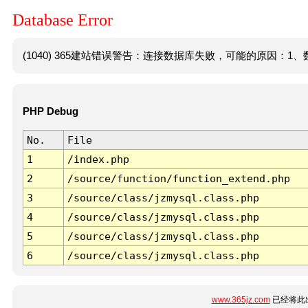
Database Error
(1040) 365建站错误警告：连接数据库失败，可能的原因：1、数
PHP Debug
No.
File
1
/index.php
2
/source/function/function_extend.php
3
/source/class/jzmysql.class.php
4
/source/class/jzmysql.class.php
5
/source/class/jzmysql.class.php
6
/source/class/jzmysql.class.php
www.365jz.com
已经将此