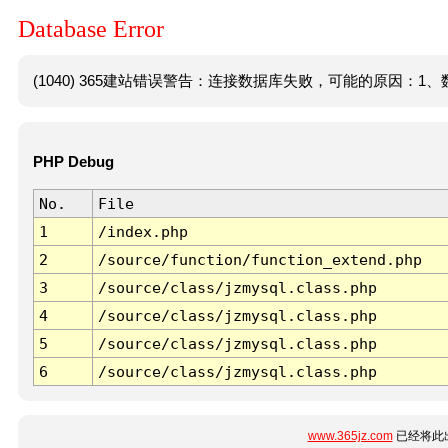
Database Error
(1040) 365建站错误警告：连接数据库失败，可能的原因：1、数
PHP Debug
No.
File
1
/index.php
2
/source/function/function_extend.php
3
/source/class/jzmysql.class.php
4
/source/class/jzmysql.class.php
5
/source/class/jzmysql.class.php
6
/source/class/jzmysql.class.php
www.365jz.com
已经将此