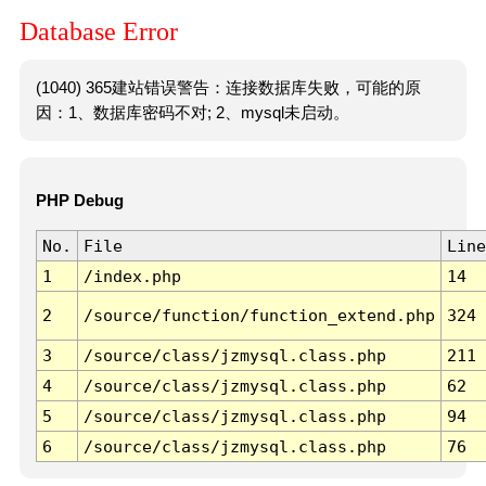
Database Error
(1040) 365建站错误警告：连接数据库失败，可能的原
因：1、数据库密码不对; 2、mysql未启动。
PHP Debug
No.
File
Line
1
/index.php
14
2
/source/function/function_extend.php
324
3
/source/class/jzmysql.class.php
211
4
/source/class/jzmysql.class.php
62
5
/source/class/jzmysql.class.php
94
6
/source/class/jzmysql.class.php
76