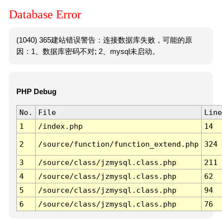
Database Error
(1040) 365建站错误警告：连接数据库失败，可能的原
因：1、数据库密码不对; 2、mysql未启动。
PHP Debug
No.
File
Line
1
/index.php
14
2
/source/function/function_extend.php
324
3
/source/class/jzmysql.class.php
211
4
/source/class/jzmysql.class.php
62
5
/source/class/jzmysql.class.php
94
6
/source/class/jzmysql.class.php
76