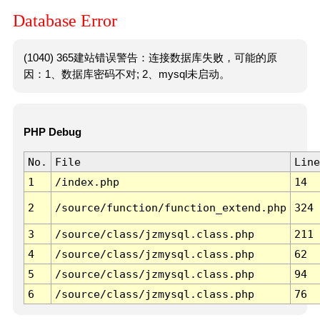
Database Error
(1040) 365建站错误警告：连接数据库失败，可能的原
因：1、数据库密码不对; 2、mysql未启动。
PHP Debug
No.
File
Line
1
/index.php
14
2
/source/function/function_extend.php
324
3
/source/class/jzmysql.class.php
211
4
/source/class/jzmysql.class.php
62
5
/source/class/jzmysql.class.php
94
6
/source/class/jzmysql.class.php
76