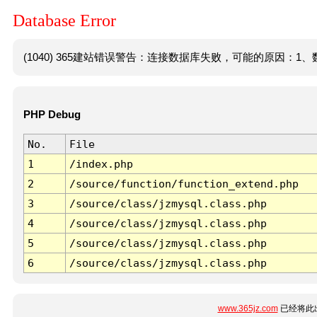
Database Error
(1040) 365建站错误警告：连接数据库失败，可能的原因：1、数
PHP Debug
No.
File
1
/index.php
2
/source/function/function_extend.php
3
/source/class/jzmysql.class.php
4
/source/class/jzmysql.class.php
5
/source/class/jzmysql.class.php
6
/source/class/jzmysql.class.php
www.365jz.com
已经将此