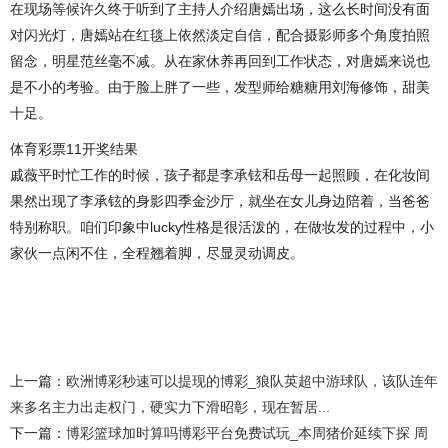
在现场等候许久终于听到了主持人介绍唐嫣出场，这么长时间没有面
对闪光灯，唐嫣站在红毯上依然淡定自信，配合摄影师多个角度拍照
留念，明星范丝毫不减。从在家休养再回到工作状态，对唐嫣来说也
是不小的考验。由于脸上胖了一些，发型师给糖糖用刘海修饰，甜美
十足。
体育彩票11开奖结果
戚薇平时忙工作的时候，孩子都是李承铉和岳母一起照顾，在化妆间
果然出现了李承铉的身影四季金沙厅，就坐在女儿身边陪着，当爸爸
特别称职。咱们印象中lucky性格是很活泼的，在做妆发的过程中，小
家伙一点闲不住，全程翘着脚，尽显灵动调皮。
上一篇：
欧洲博彩秒速可以提现的博彩_狼队英超中游球队，该队连年
来多名主力出走权门，硬实力下滑昭彰，现在暂居...
下一篇：
博彩篮球加时算吗博彩平台免费试玩_本周猪价延续下探 周