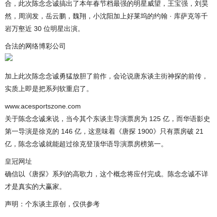
合，此次陈念念诚搞出了本年春节档最强的明星威望，王宝强，刘昊
然，周润发，岳云鹏，魏翔，小沈阳加上好莱坞的约翰 · 库萨克等千
岩万壑近 30 位明星出演。
合法的网络博彩公司
加上此次陈念念诚勇猛放胆了前作，会论说唐东谈主街神探的前传，
实质上即是把系列软重启了。
www.acesportszone.com
关于陈念念诚来说，当今其个东谈主导演票房为 125 亿，而华语影史
第一导演是徐克的 146 亿，这意味着《唐探 1900》只有票房破 21
亿，陈念念诚就能超过徐克登顶华语导演票房榜第一。
皇冠网址
确信以《唐探》系列的高歌力，这个概念将应付完成。陈念念诚不详
才是真实的大赢家。
声明：个东谈主原创，仅供参考