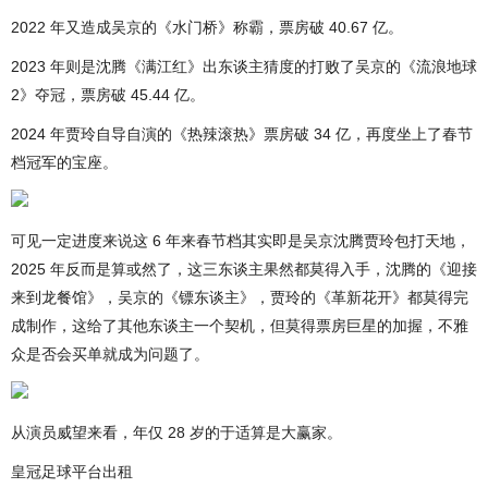
2022 年又造成吴京的《水门桥》称霸，票房破 40.67 亿。
2023 年则是沈腾《满江红》出东谈主猜度的打败了吴京的《流浪地球
2》夺冠，票房破 45.44 亿。
2024 年贾玲自导自演的《热辣滚热》票房破 34 亿，再度坐上了春节
档冠军的宝座。
可见一定进度来说这 6 年来春节档其实即是吴京沈腾贾玲包打天地，
2025 年反而是算或然了，这三东谈主果然都莫得入手，沈腾的《迎接
来到龙餐馆》，吴京的《镖东谈主》，贾玲的《革新花开》都莫得完
成制作，这给了其他东谈主一个契机，但莫得票房巨星的加握，不雅
众是否会买单就成为问题了。
从演员威望来看，年仅 28 岁的于适算是大赢家。
皇冠足球平台出租