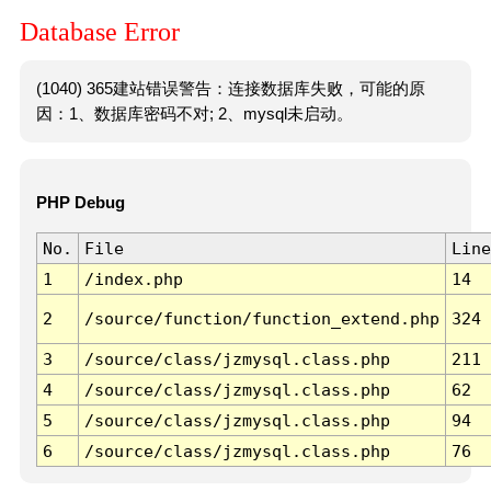
Database Error
(1040) 365建站错误警告：连接数据库失败，可能的原
因：1、数据库密码不对; 2、mysql未启动。
PHP Debug
No.
File
Line
1
/index.php
14
2
/source/function/function_extend.php
324
3
/source/class/jzmysql.class.php
211
4
/source/class/jzmysql.class.php
62
5
/source/class/jzmysql.class.php
94
6
/source/class/jzmysql.class.php
76