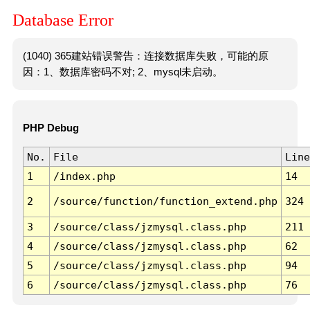
Database Error
(1040) 365建站错误警告：连接数据库失败，可能的原
因：1、数据库密码不对; 2、mysql未启动。
PHP Debug
No.
File
Line
1
/index.php
14
2
/source/function/function_extend.php
324
3
/source/class/jzmysql.class.php
211
4
/source/class/jzmysql.class.php
62
5
/source/class/jzmysql.class.php
94
6
/source/class/jzmysql.class.php
76